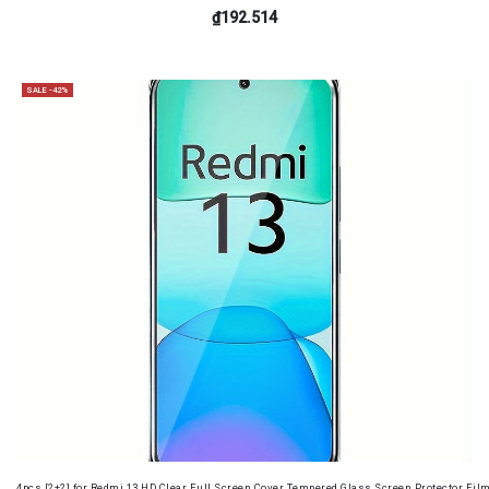
₫192.514
SALE -42%
4pcs [2+2] for Redmi 13 HD Clear Full Screen Cover Tempered Glass Screen Protector Fil