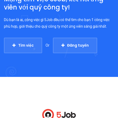
viên với quý công ty!
Dù bạn là ai, công việc gì 5Job đều có thể tìm cho bạn 1 công việc
phù hợp, giới thiệu cho quý công ty một ứng viên sáng giá nhất.
Tìm việc
Đăng tuyển
Or