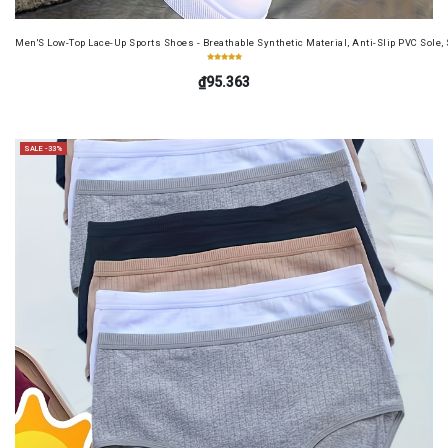
Men'S Low-Top Lace-Up Sports Shoes - Breathable Synthetic Material, Anti-Slip PVC Sole, 
₫95.363
SALE -33%