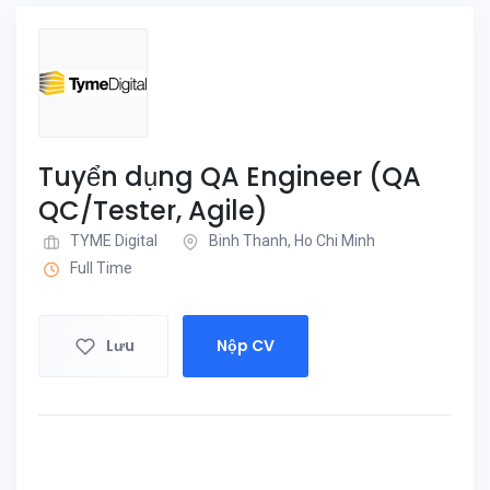
Tuyển dụng QA Engineer (QA
QC/Tester, Agile)
TYME Digital
Binh Thanh, Ho Chi Minh
Full Time
Lưu
Nộp CV