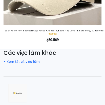
1pc of Retro Torn Baseball Cap, Faded And Worn, Featuring Letter Embroidery, Suitable f
₫80.569
Các việc làm khác
+ Xem tất cả việc làm