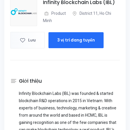
Infinity Blockchain Labs (IBL)
Product
District 11, Ho Chi
Minh
Lưu
3 vị trí đang tuyển
Giới thiệu
Infinity Blockchain Labs (IBL) was founded & started
blockchain R&D operations in 2015 in Vietnam. With
experts of business, technology, marketing & creative
from around the world and based in HCMC, IBL is
gaining recognition as one of the few companies that
can make blockchain technology a real product. IBL’s