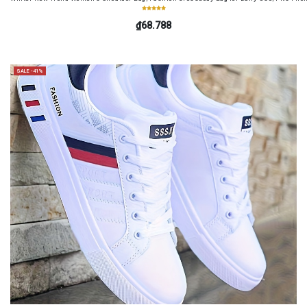
₫68.788
SALE -41%