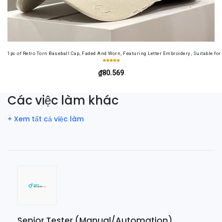
1pc of Retro Torn Baseball Cap, Faded And Worn, Featuring Letter Embroidery, Suitable f
₫80.569
Các việc làm khác
+ Xem tất cả việc làm
Senior Tester (Manual/Automation)