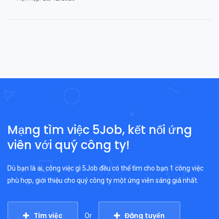
Mạng tìm việc 5Job, kết nối ứng
viên với quý công ty!
Dù bạn là ai, công việc gì 5Job đều có thể tìm cho bạn 1 công việc
phù hợp, giới thiệu cho quý công ty một ứng viên sáng giá nhất.
Tìm việc
Đăng tuyển
Or