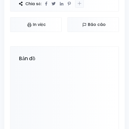
Chia sẻ:
In việc
Báo cáo
Bản đồ