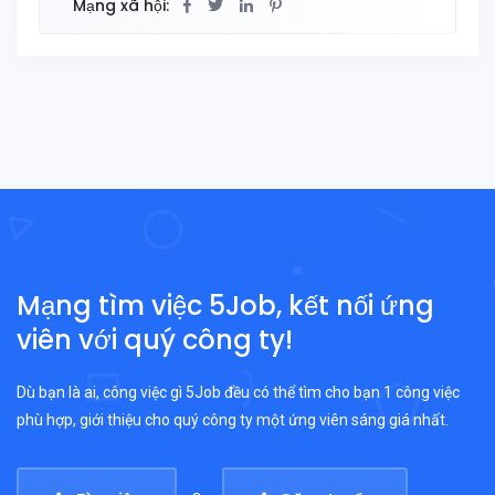
Mạng xã hội:
Mạng tìm việc 5Job, kết nối ứng
viên với quý công ty!
Dù bạn là ai, công việc gì 5Job đều có thể tìm cho bạn 1 công việc
phù hợp, giới thiệu cho quý công ty một ứng viên sáng giá nhất.