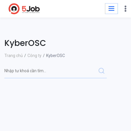
KyberOSC
Trang chủ
Công ty
KyberOSC