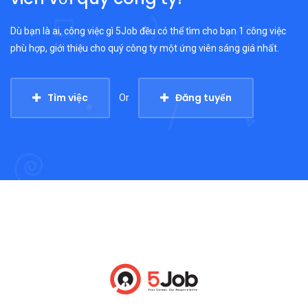
Dù bạn là ai, công việc gì 5Job đều có thể tìm cho bạn 1 công việc
phù hợp, giới thiệu cho quý công ty một ứng viên sáng giá nhất.
Tìm việc
Đăng tuyển
Or