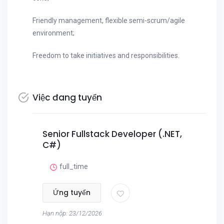
Friendly management, flexible semi-scrum/agile
environment;
Freedom to take initiatives and responsibilities.
Việc đang tuyển
Senior Fullstack Developer (.NET,
C#)
full_time
Ứng tuyển
Hạn nộp: 23/12/2026