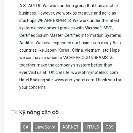
A STARTUP. We work under a group that has a stable
business. However, we work as creative and agile as
start-ups.WE ARE EXPERTS. We work under the latest
system development process with Microsoft MVP,
Certified Scrum Master, Certified Information Systems
Auditor. We have expanded our business in many Asia
countries like Japan, Korea , China, Vietnam, etc. Hope
we can have chance to "ACHIEVE OUR DREAMS" &
together make the company’s system better than
ever.Visit us at: Official site: www.ohmyhotelnco.com
Hotel Booking site: www.ohmyhotel.com Thank you for
your concerns!
Kỹ năng cần có
C#
JavaScript
ASP.NET
HTML5
CSS