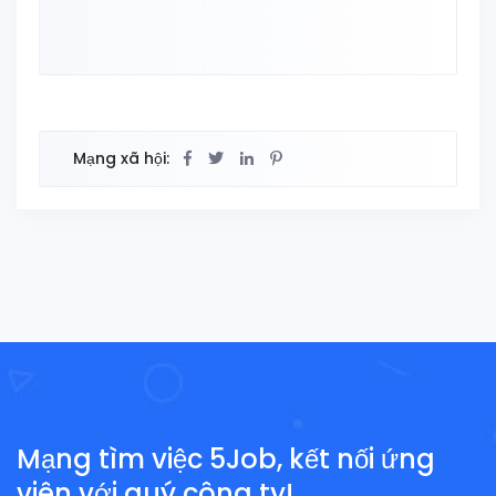
Mạng xã hội:
Mạng tìm việc 5Job, kết nối ứng
viên với quý công ty!