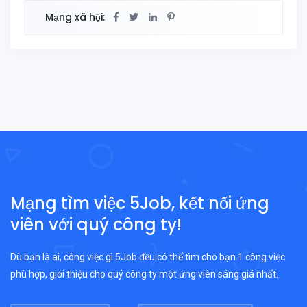
Mạng xã hội:
Mạng tìm việc 5Job, kết nối ứng
viên với quý công ty!
Dù bạn là ai, công việc gì 5Job đều có thể tìm cho bạn 1 công việc
phù hợp, giới thiệu cho quý công ty một ứng viên sáng giá nhất.