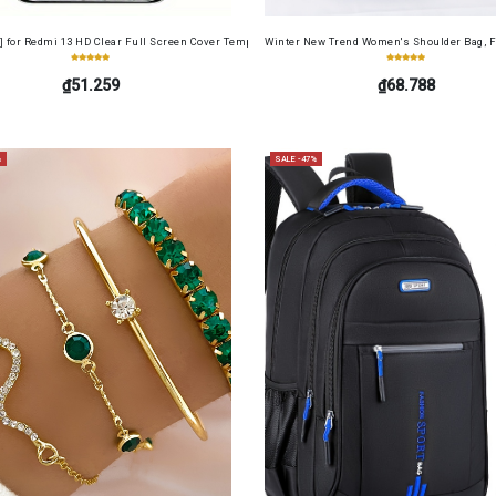
cense Card Holder, Top-Grain Cowhide, Large Capacity, RFID Blocking Credit Card Holder, Por
] for Redmi 13 HD Clear Full Screen Cover Tempered Glass Screen Protector Film+ Camera Len
Winter New Trend Women's Shoulder Bag, F
₫51.259
₫68.788
%
SALE -47%