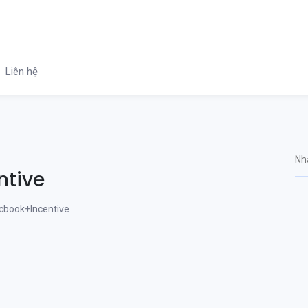
Liên hệ
tive
book+Incentive