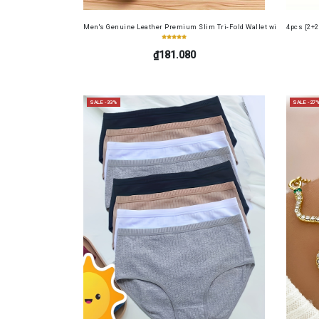
Men's Genuine Leather Premium Slim Tri-Fold Wallet with Driver's Li
4pcs [2+2
₫181.080
SALE -33%
SALE -27