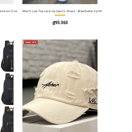
table Cash Wallet for Work, Business, Commuting, Office, Anniversary, Couples
s Soft Film 4in1 for Redmi 13 4G
ashion Crossbody Bag for Daily Use, Fits Phone and Cosmetics, Square Bag
Men'S Low-Top Lace-Up Sports Shoes - Breathable Synthetic Material, Anti-Sli
₫95.363
SALE -41%