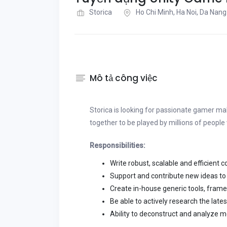
Storica
Ho Chi Minh, Ha Noi, Da Nang
Mô tả công việc
Storica is looking for passionate gamer ma
together to be played by millions of peopl
Responsibilities:
Write robust, scalable and efficient c
Support and contribute new ideas t
Create in-house generic tools, frame
Be able to actively research the lat
Ability to deconstruct and analyze