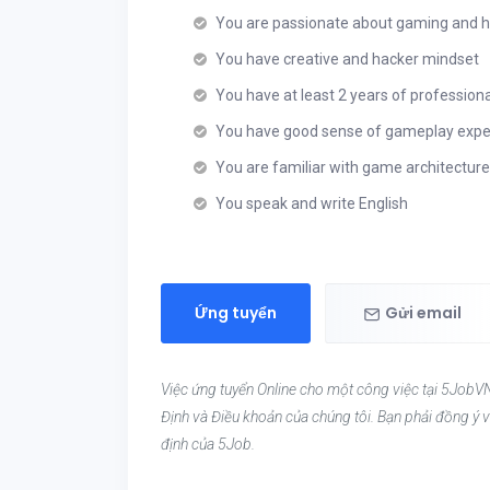
You are passionate about gaming and h
You have creative and hacker mindset
You have at least 2 years of profession
You have good sense of gameplay experi
You are familiar with game architectur
You speak and write English
Ứng tuyển
Gửi email
Việc ứng tuyển Online cho một công việc tại 5JobVN
Định và Điều khoản của chúng tôi. Bạn phải đồng ý v
định của 5Job.