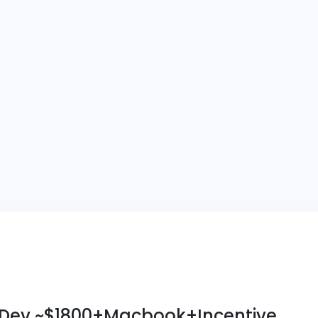
 Dev ~$1800+Macbook+Incentive