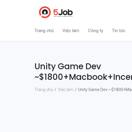
Trang chủ
Việc làm
Công ty
Tin tức
Unity Game Dev
~$1800+Macbook+Incen
Trang chủ
Việc làm
Unity Game Dev ~$1800+Mac