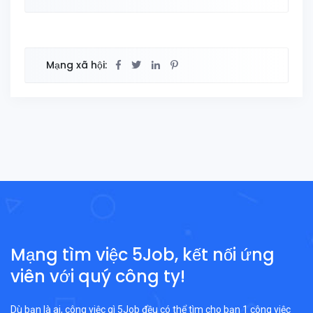
Mạng xã hội:
Mạng tìm việc 5Job, kết nối ứng
viên với quý công ty!
Dù bạn là ai, công việc gì 5Job đều có thể tìm cho bạn 1 công việc