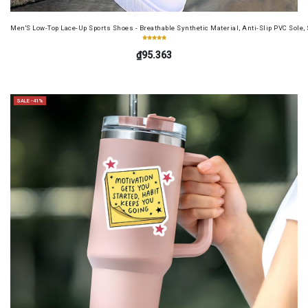
Men'S Low-Top Lace-Up Sports Shoes - Breathable Synthetic Material, Anti-Slip PVC Sole, 
₫95.363
SALE -41%