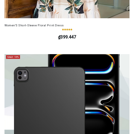
Women'S Short-Sleeve Floral Print Dress
₫399.447
SALE -13%