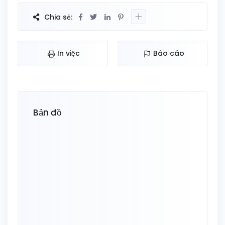
Chia sẻ:
In việc
Báo cáo
Bản đồ