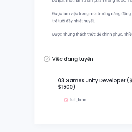
Du lịch: một năm 3 lần (2 lần trong nước, 1 
Được làm việc trong môi trường năng động 
trẻ tuổi đầy nhiệt huyết.
Được những thách thức để chinh phục, nhiều 
Việc đang tuyển
03 Games Unity Developer (
$1500)
full_time