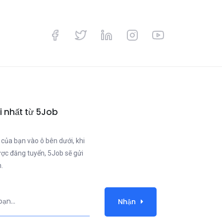
i nhất từ 5Job
 của bạn vào ô bên dưới, khi
ược đăng tuyển, 5Job sẽ gửi
.
Nhận