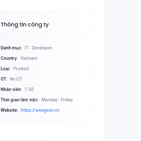
Thông tin công ty
Danh mục:
IT - Developer
Country:
Vietnam
Loại:
Product
OT:
No OT
Nhân viên:
1-50
Thời gian làm việc:
Monday - Friday
Website:
https://weegoon.vn