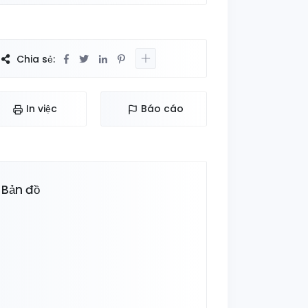
Chia sẻ:
In việc
Báo cáo
Bản đồ