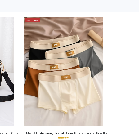
SALE -14%
table Cash Wallet for Work, Business, Commuting, Office, Anniversary, Couples
als, And Gym Equipment | Perfect for Fitness Lovers, Self-Care Supporters, And Optimistic Thi
ashion Crossbody Bag for Daily Use, Fits Phone and Cosmetics, Square Bag
3 Men'S Underwear, Casual Boxer Briefs Shorts, Breathable Comfortable Elasti