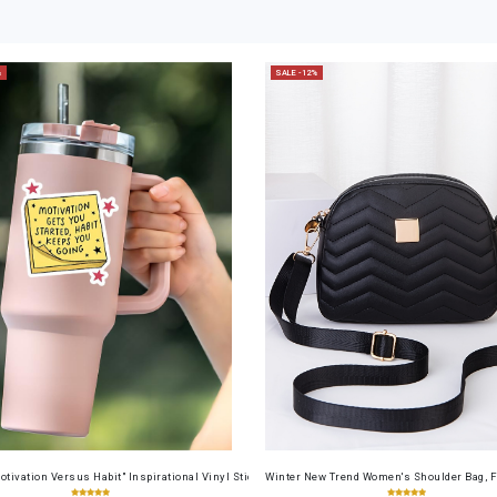
%
SALE -12%
cense Card Holder, Top-Grain Cowhide, Large Capacity, RFID Blocking Credit Card Holder, Por
otivation Versus Habit" Inspirational Vinyl Sticker – Ideal for Laptops, Water Bottles, Journ
Winter New Trend Women's Shoulder Bag, F