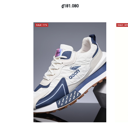
₫181.080
SALE -11%
SALE -42