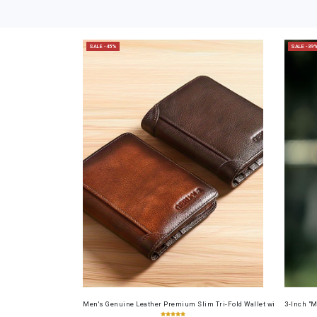
SALE -45%
SALE -39
Men's Genuine Leather Premium Slim Tri-Fold Wallet with Driver's Li
3-Inch "M