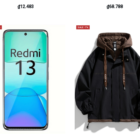
₫12.483
₫68.788
%
SALE -7%