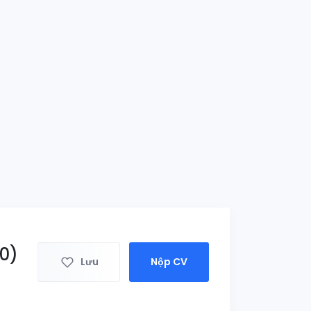
0)
Lưu
Nộp CV