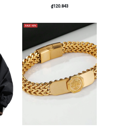
₫120.843
SALE -42%