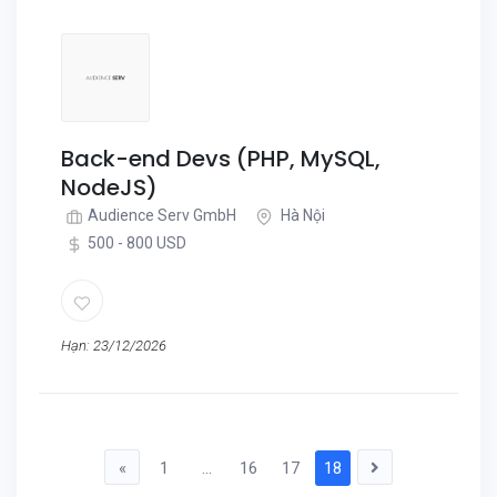
Back-end Devs (PHP, MySQL,
NodeJS)
Audience Serv GmbH
Hà Nội
500 - 800 USD
Hạn: 23/12/2026
«
1
...
16
17
18