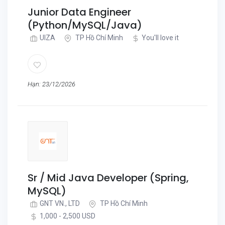
Junior Data Engineer
(Python/MySQL/Java)
UIZA
TP Hồ Chí Minh
You'll love it
Hạn: 23/12/2026
Sr / Mid Java Developer (Spring,
MySQL)
GNT VN., LTD
TP Hồ Chí Minh
1,000 - 2,500 USD