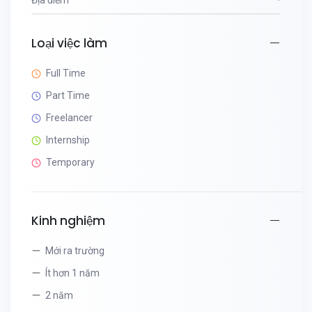
Địa điểm
Loại việc làm
Full Time
Part Time
Freelancer
Internship
Temporary
Kinh nghiệm
Mới ra trường
Ít hơn 1 năm
2 năm