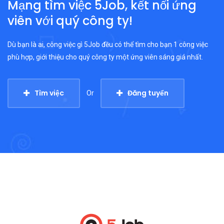
Mạng tìm việc 5Job, kết nối ứng
viên với quý công ty!
Dù bạn là ai, công việc gì 5Job đều có thể tìm cho bạn 1 công việc
phù hợp, giới thiệu cho quý công ty một ứng viên sáng giá nhất.
Tìm việc
Đăng tuyển
Or