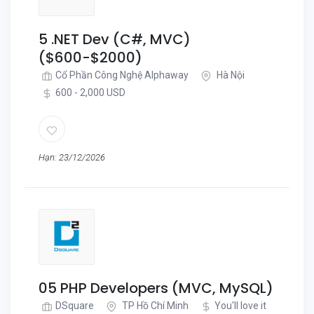
5 .NET Dev (C#, MVC)
($600-$2000)
Cổ Phần Công Nghệ Alphaway
Hà Nội
600 - 2,000 USD
Hạn: 23/12/2026
05 PHP Developers (MVC, MySQL)
DSquare
TP Hồ Chí Minh
You'll love it