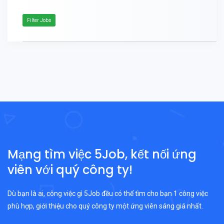
Filter Jobs
Mạng tìm việc 5Job, kết nối ứng
viên với quý công ty!
Dù bạn là ai, công việc gì 5Job đều có thể tìm cho bạn 1 công việc
phù hợp, giới thiệu cho quý công ty một ứng viên sáng giá nhất.