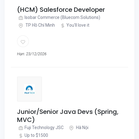
(HCM) Salesforce Developer
Isobar Commerce (Bluecom Solutions)
TP Hồ Chí Minh
You'll love it
Hạn: 23/12/2026
Junior/Senior Java Devs (Spring,
MVC)
Fuji Technology JSC
Hà Nội
Up to $1500