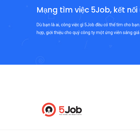
Mạng tìm việc 5Job, kết nối
Dù bạn là ai, công việc gì 5Job đều có thể tìm cho bạn
hợp, giới thiệu cho quý công ty một ứng viên sáng giá