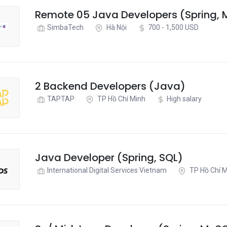
Remote 05 Java Developers (Spring,
SimbaTech
Hà Nội
700 - 1,500 USD
2 Backend Developers (Java)
TAPTAP
TP Hồ Chí Minh
High salary
Java Developer (Spring, SQL)
International Digital Services Vietnam
TP Hồ Chí M