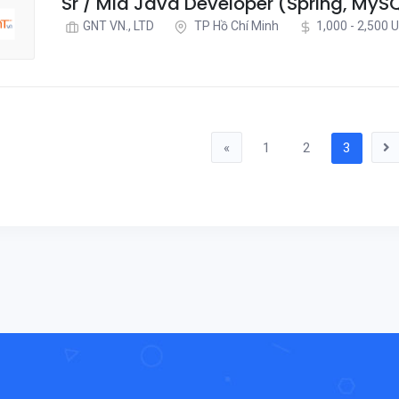
Sr / Mid Java Developer (Spring, MyS
GNT VN., LTD
TP Hồ Chí Minh
1,000 - 2,500 
«
1
2
3