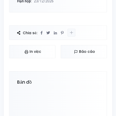
Hạn nộp:
23/12/2026
Chia sẻ:
In việc
Báo cáo
Bản đồ