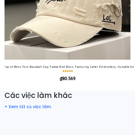
1pc of Retro Torn Baseball Cap, Faded And Worn, Featuring Letter Embroidery, Suitable f
₫80.569
Các việc làm khác
+ Xem tất cả việc làm