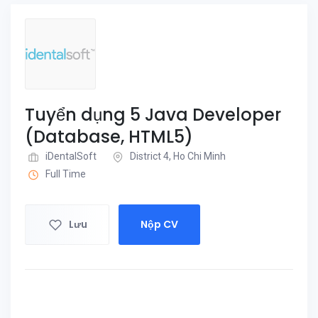
Tuyển dụng 5 Java Developer
(Database, HTML5)
iDentalSoft
District 4, Ho Chi Minh
Full Time
Lưu
Nộp CV