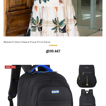
Women'S Short-Sleeve Floral Print Dress
₫399.447
SALE -47%