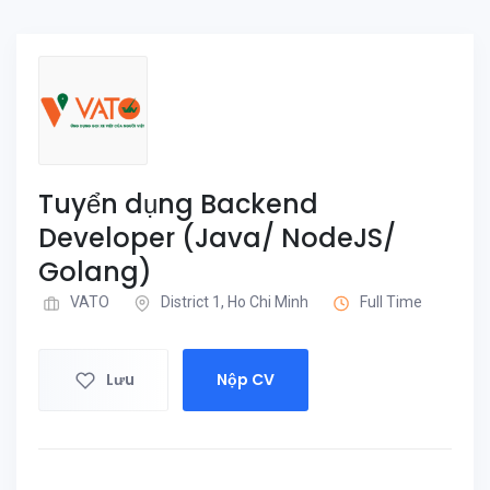
Tuyển dụng Backend
Developer (Java/ NodeJS/
Golang)
VATO
District 1, Ho Chi Minh
Full Time
Lưu
Nộp CV