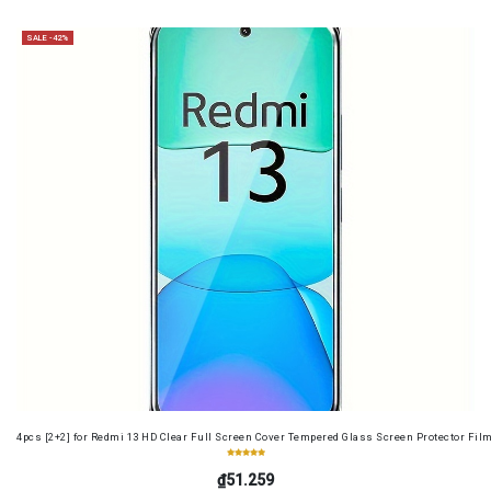
SALE -42%
4pcs [2+2] for Redmi 13 HD Clear Full Screen Cover Tempered Glass Screen Protector Fil
₫51.259