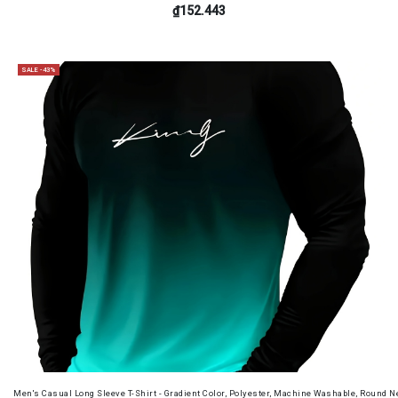
₫152.443
SALE -43%
Men's Casual Long Sleeve T-Shirt - Gradient Color, Polyester, Machine Washable, Round Ne