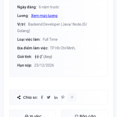
Ngày đăng:
6 năm trước
Lương:
Xem mức lương
Vị trí:
Backend Developer (Java/ NodeJS/
Golang)
Loại việc làm:
Full Time
Địa điểm làm việc:
TP Hồ Chí Minh,
Giới tính:
(Any)
Hạn nộp:
23/12/2026
Chia sẻ:
In việc
Báo cáo