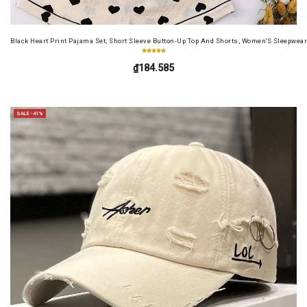
Black Heart Print Pajama Set, Short Sleeve Button-Up Top And Shorts, Women'S Sleepwea
₫184.585
SALE -41%