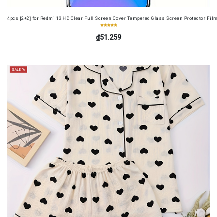
4pcs [2+2] for Redmi 13 HD Clear Full Screen Cover Tempered Glass Screen Protector Fil
₫51.259
SALE %