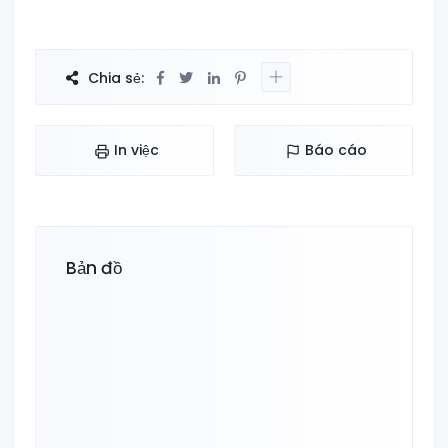
Chia sẻ:
In việc
Báo cáo
Bản đồ