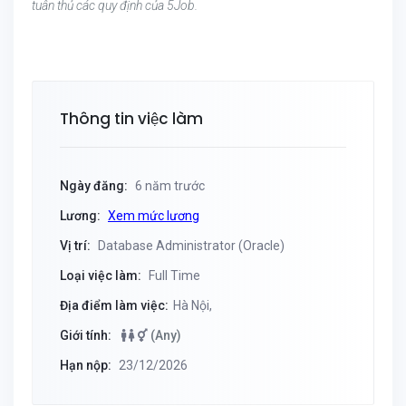
tuân thủ các quy định của 5Job.
Thông tin việc làm
Ngày đăng:
6 năm trước
Lương:
Xem mức lương
Vị trí:
Database Administrator (Oracle)
Loại việc làm:
Full Time
Địa điểm làm việc:
Hà Nội,
Giới tính:
(Any)
Hạn nộp:
23/12/2026