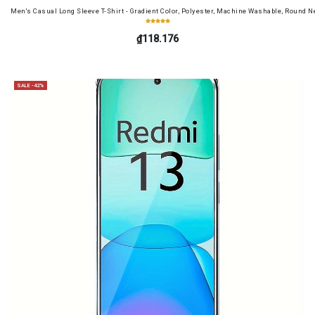
Men's Casual Long Sleeve T-Shirt - Gradient Color, Polyester, Machine Washable, Round Ne
₫118.176
SALE -42%