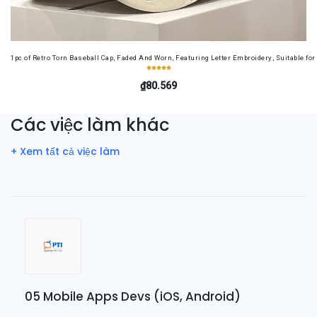
1pc of Retro Torn Baseball Cap, Faded And Worn, Featuring Letter Embroidery, Suitable f
₫80.569
Các việc làm khác
+ Xem tất cả việc làm
05 Mobile Apps Devs (iOS, Android)