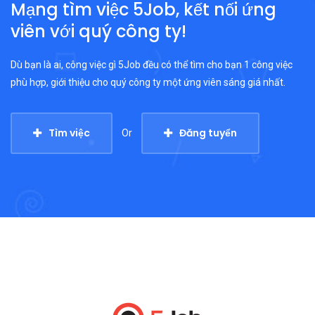
Mạng tìm việc 5Job, kết nối ứng
viên với quý công ty!
Dù bạn là ai, công việc gì 5Job đều có thể tìm cho bạn 1 công việc
phù hợp, giới thiệu cho quý công ty một ứng viên sáng giá nhất.
Tìm việc
Đăng tuyển
Or