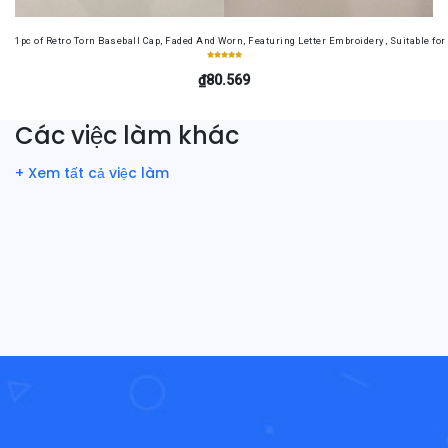
1pc of Retro Torn Baseball Cap, Faded And Worn, Featuring Letter Embroidery, Suitable f
₫80.569
Các việc làm khác
+ Xem tất cả việc làm