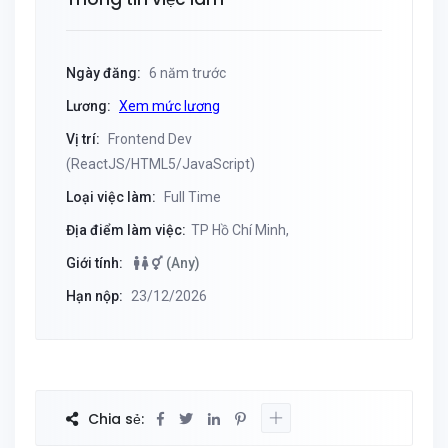
Ngày đăng:
6 năm trước
Lương:
Xem mức lương
Vị trí:
Frontend Dev
(ReactJS/HTML5/JavaScript)
Loại việc làm:
Full Time
Địa điểm làm việc:
TP Hồ Chí Minh,
Giới tính:
(Any)
Hạn nộp:
23/12/2026
Chia sẻ: