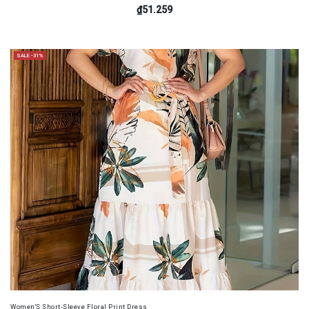
₫51.259
SALE -31%
Women'S Short-Sleeve Floral Print Dress