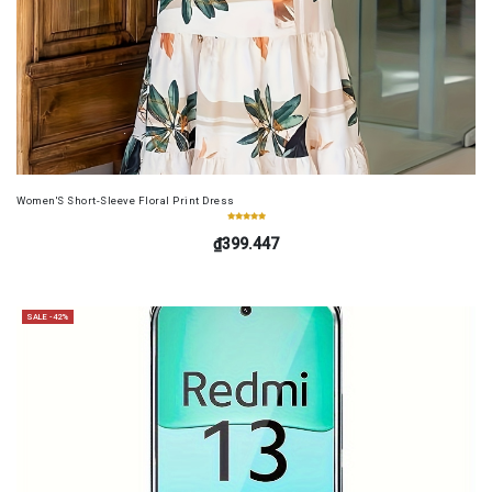
Women'S Short-Sleeve Floral Print Dress
₫399.447
SALE -42%