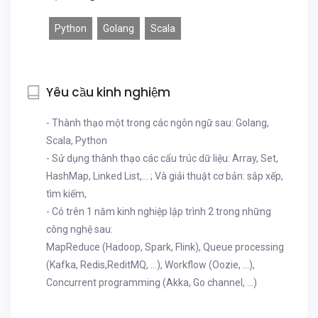
Python
Golang
Scala
Yêu cầu kinh nghiệm
- Thành thạo một trong các ngôn ngữ sau: Golang,
Scala, Python
- Sử dụng thành thạo các cấu trúc dữ liệu: Array, Set,
HashMap, Linked List,... ; Và giải thuật cơ bản: sắp xếp,
tìm kiếm,
- Có trên 1 năm kinh nghiệp lập trình 2 trong những
công nghệ sau:
MapReduce (Hadoop, Spark, Flink), Queue processing
(Kafka, Redis,ReditMQ, ...), Workflow (Oozie, ...),
Concurrent programming (Akka, Go channel, ...)