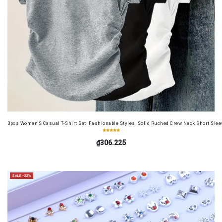
3pcs Women'S Casual T-Shirt Set, Fashionable Styles, Solid Ruched Crew Neck Short Sleeve
₫306.225
SALE -22%