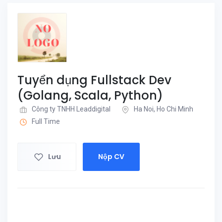
Tuyển dụng Fullstack Dev
(Golang, Scala, Python)
Công ty TNHH Leaddigital
Ha Noi, Ho Chi Minh
Full Time
Lưu
Nộp CV