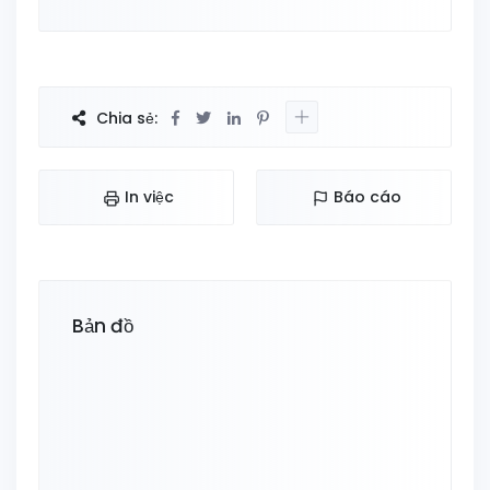
Chia sẻ:
In việc
Báo cáo
Bản đồ