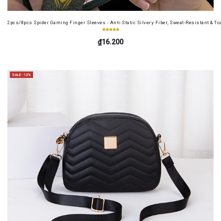
2pcs/8pcs Spider Gaming Finger Sleeves - Anti-Static Silvery Fiber, Sweat-Resistant & Tou
₫16.200
SALE -12%