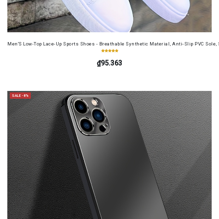
Men'S Low-Top Lace-Up Sports Shoes - Breathable Synthetic Material, Anti-Slip PVC Sole, 
₫95.363
SALE -8%