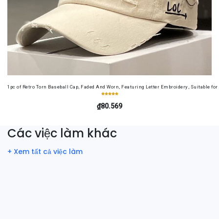
1pc of Retro Torn Baseball Cap, Faded And Worn, Featuring Letter Embroidery, Suitable f
₫80.569
Các việc làm khác
+ Xem tất cả việc làm