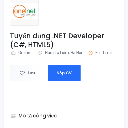
Tuyển dụng .NET Developer
(C#, HTML5)
Onenet
Nam Tu Liem, Ha Noi
Full Time
Lưu
Nộp CV
Mô tả công việc