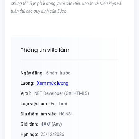
chúng tôi. Bạn phải đồng ý với các Điều khoản và Điều kiện và
tuân thủ các quy định của 5Job.
Thông tin việc làm
Ngày đăng:
6 năm trước
Lương:
Xem mức lương
Vị trí:
.NET Developer (C#, HTML5)
Loại việc làm:
Full Time
Địa điểm làm việc:
Hà Nội,
Giới tính:
(Any)
Hạn nộp:
23/12/2026