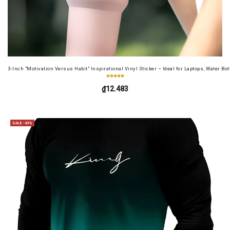
3-Inch "Motivation Versus Habit" Inspirational Vinyl Sticker – Ideal for Laptops, Water B
₫12.483
SALE -43%