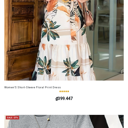
Women'S Short-Sleeve Floral Print Dress
₫399.447
SALE -27%