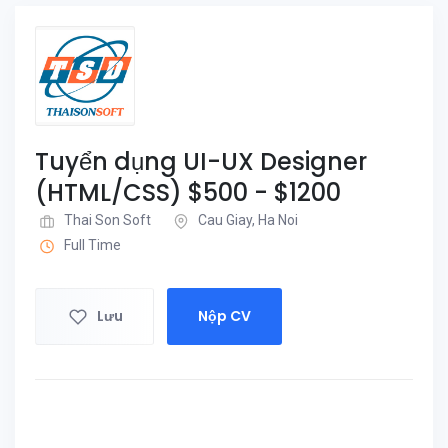
Tuyển dụng UI-UX Designer
(HTML/CSS) $500 - $1200
Thai Son Soft
Cau Giay, Ha Noi
Full Time
Lưu
Nộp CV