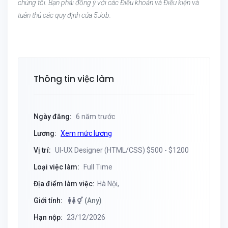
chúng tôi. Bạn phải đồng ý với các Điều khoản và Điều kiện và
tuân thủ các quy định của 5Job.
Thông tin việc làm
Ngày đăng:
6 năm trước
Lương:
Xem mức lương
Vị trí:
UI-UX Designer (HTML/CSS) $500 - $1200
Loại việc làm:
Full Time
Địa điểm làm việc:
Hà Nội,
Giới tính:
(Any)
Hạn nộp:
23/12/2026