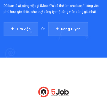
Dù bạn là ai, công việc gì 5Job đều có thể tìm cho bạn 1 công việc
phù hợp, giới thiệu cho quý công ty một ứng viên sáng giá nhất.
Tìm việc
Đăng tuyển
Or