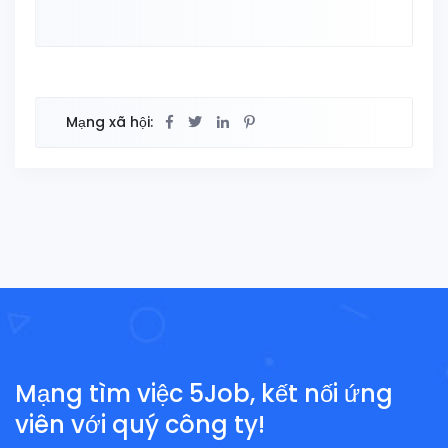
Mạng xã hội:
Mạng tìm việc 5Job, kết nối ứng
viên với quý công ty!