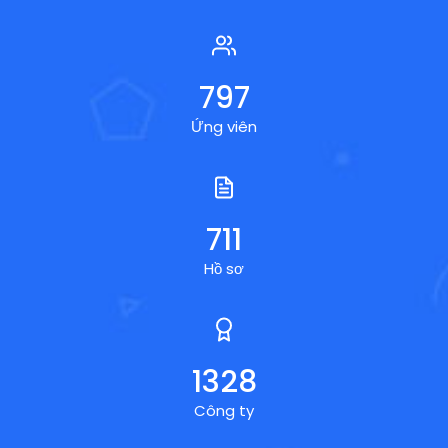
970
Ứng viên
864
Hồ sơ
1615
Công ty