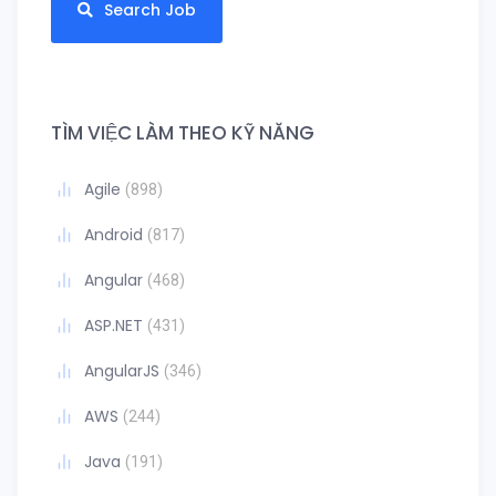
Search Job
TÌM VIỆC LÀM THEO KỸ NĂNG
Agile
(898)
Android
(817)
Angular
(468)
ASP.NET
(431)
AngularJS
(346)
AWS
(244)
Java
(191)