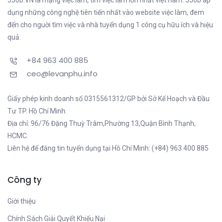
5Job.VN là mạng việc làm, tìm việc làm lớn nhất việt nam. 5Job áp
dụng những công nghệ tiên tiến nhất vào website việc làm, đem
đến cho nguời tìm việc và nhà tuyển dụng 1 công cụ hữu ích và hiệu
quả.
+84 963 400 885
ceo@levanphu.info
Giấy phép kinh doanh số 0315561312/GP bởi Sở Kế Hoạch và Đầu
Tư TP. Hồ Chí Minh.
Địa chỉ: 96/76 Đặng Thuỳ Trâm,Phường 13,Quận Bình Thạnh,
HCMC.
Liên hệ để đăng tin tuyển dụng tại Hồ Chí Minh: (+84) 963 400 885
Công ty
Giới thiệu
Chính Sách Giải Quyết Khiếu Nại