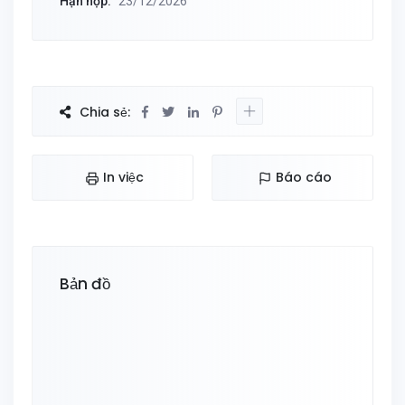
Hạn nộp:
23/12/2026
Chia sẻ:
In việc
Báo cáo
Bản đồ