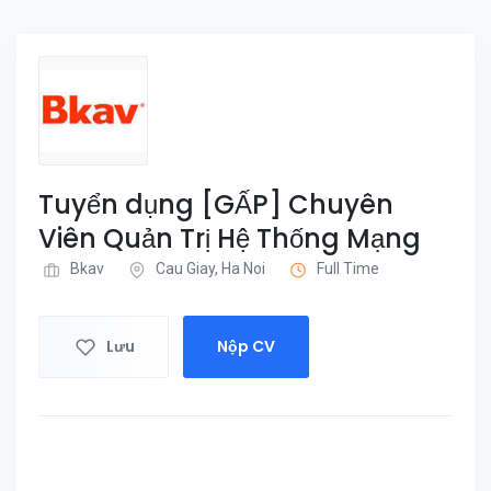
Tuyển dụng [GẤP] Chuyên
Viên Quản Trị Hệ Thống Mạng
Bkav
Cau Giay, Ha Noi
Full Time
Lưu
Nộp CV