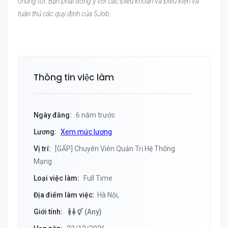
chúng tôi. Bạn phải đồng ý với các Điều khoản và Điều kiện và
tuân thủ các quy định của 5Job.
Thông tin việc làm
Ngày đăng:
6 năm trước
Lương:
Xem mức lương
Vị trí:
[GẤP] Chuyên Viên Quản Trị Hệ Thống
Mạng
Loại việc làm:
Full Time
Địa điểm làm việc:
Hà Nội,
Giới tính:
(Any)