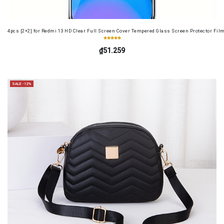
4pcs [2+2] for Redmi 13 HD Clear Full Screen Cover Tempered Glass Screen Protector Fil
₫51.259
SALE -12%