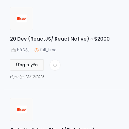
20 Dev (ReactJS/ React Native) ~ $2000
Hà Nội,
full_time
Ứng tuyển
Hạn nộp: 23/12/2026