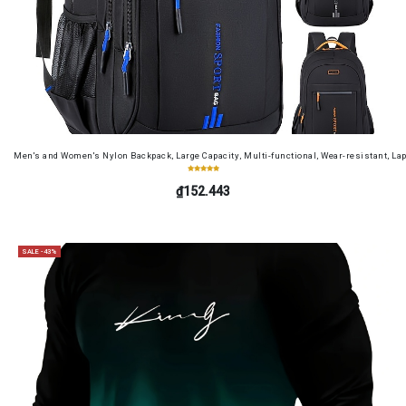
Men's and Women's Nylon Backpack, Large Capacity, Multi-functional, Wear-resistant, Lap
₫152.443
SALE -43%