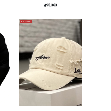
₫95.363
SALE -41%