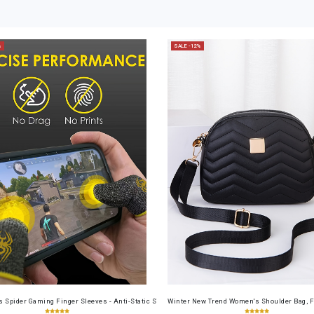
%
SALE -12%
cense Card Holder, Top-Grain Cowhide, Large Capacity, RFID Blocking Credit Card Holder, Por
 Spider Gaming Finger Sleeves - Anti-Static Silvery Fiber, Sweat-Resistant & Touch-Friendly f
Winter New Trend Women's Shoulder Bag, F