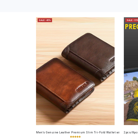
SALE -45%
SALE -19
Men's Genuine Leather Premium Slim Tri-Fold Wallet with Driver's Li
2pcs/8pcs