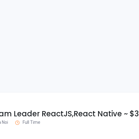
am Leader ReactJS,React Native ~ $
a Noi
Full Time