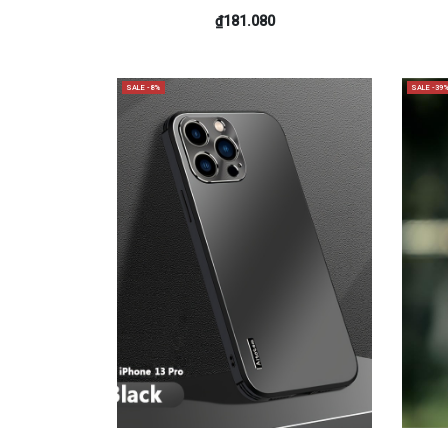
₫181.080
SALE -8%
SALE -39