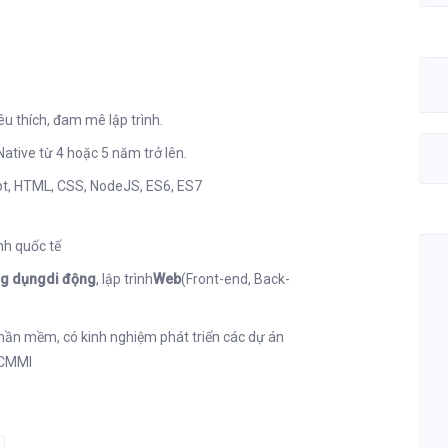
u thích, đam mê lập trình.
ative từ 4 hoặc 5 năm trở lên.
pt, HTML, CSS, NodeJS, ES6, ES7
nh quốc tế
g dụngdi động
, lập trình
Web
(Front-end, Back-
phần mềm, có kinh nghiệm phát triển các dự án
 CMMI