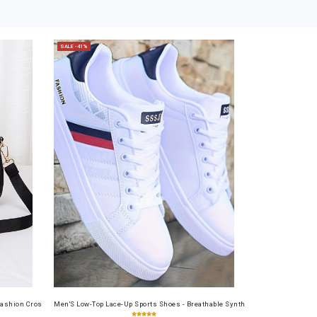
SALE -41%
table Cash Wallet for Work, Business, Commuting, Office, Anniversary, Couples
or PUBG, LOL | Non-Slip & Reusable, Spider, Gaming Finger Tips, Static Electricity Resistant
ashion Crossbody Bag for Daily Use, Fits Phone and Cosmetics, Square Bag
Men'S Low-Top Lace-Up Sports Shoes - Breathable Synthetic Material, Anti-Sli