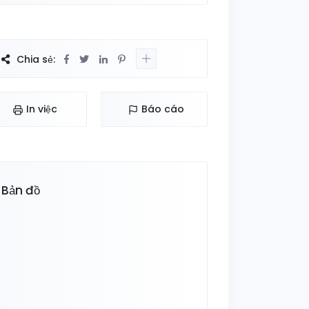
Chia sẻ:
In việc
Báo cáo
Bản đồ