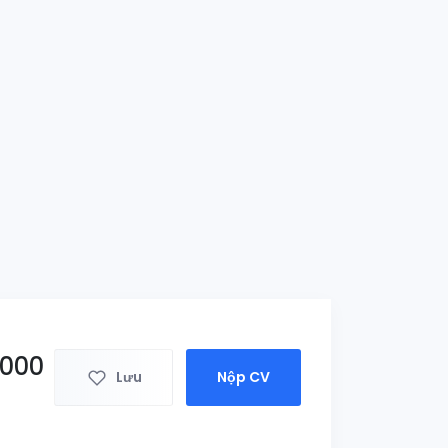
3000
Lưu
Nộp CV