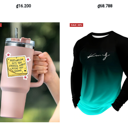
₫16.200
₫68.788
%
SALE -43%