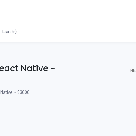
Liên hệ
eact Native ~
Native ~ $3000