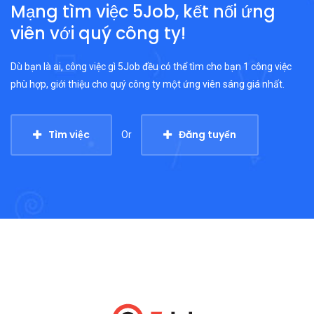
Mạng tìm việc 5Job, kết nối ứng
viên với quý công ty!
Dù bạn là ai, công việc gì 5Job đều có thể tìm cho bạn 1 công việc
phù hợp, giới thiệu cho quý công ty một ứng viên sáng giá nhất.
Tìm việc
Đăng tuyển
Or