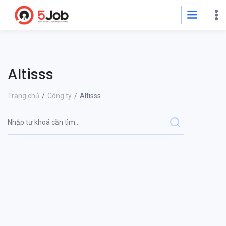
Altisss
Trang chủ
Công ty
Altisss