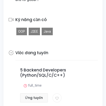
Kỹ năng cần có
OOP
J2EE
Java
Việc đang tuyển
5 Backend Developers
(Python/SQL/C/C++)
full_time
Ứng tuyển