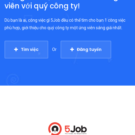
viên với quý công ty!
Dù bạn là ai, công việc gì 5Job đều có thể tìm cho bạn 1 công việc
phù hợp, giới thiệu cho quý công ty một ứng viên sáng giá nhất.
Tìm việc
Đăng tuyển
Or