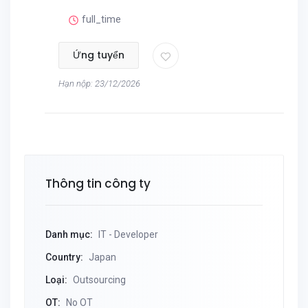
full_time
Ứng tuyển
Hạn nộp: 23/12/2026
Thông tin công ty
Danh mục:
IT - Developer
Country:
Japan
Loại:
Outsourcing
OT:
No OT