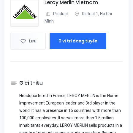
Leroy Merlin Vietnam
Product
District 1, Ho Chi
Minh
Lưu
0 vị trí đang tuyển
Giới thiệu
Headquartered in France, LEROY MERLIN is the Home
Improvement European leader and 3rd player in the
world. It has a presence in 15 countries with more than
100,000 employees. It serves more than 1.5 million
inhabitants everyday. LEROY MERLIN sells products in a
variety of product ranges including sanitary, flooring,