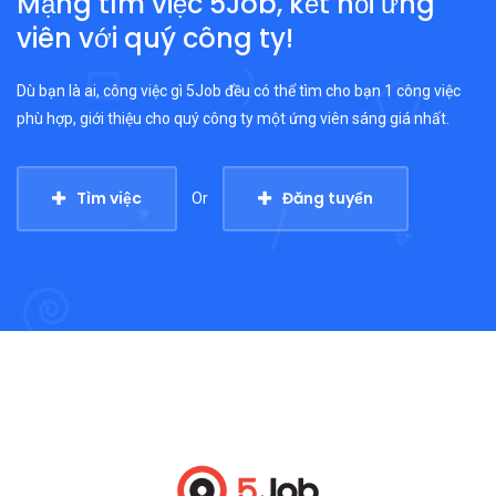
Mạng tìm việc 5Job, kết nối ứng
viên với quý công ty!
Dù bạn là ai, công việc gì 5Job đều có thể tìm cho bạn 1 công việc
phù hợp, giới thiệu cho quý công ty một ứng viên sáng giá nhất.
Tìm việc
Đăng tuyển
Or