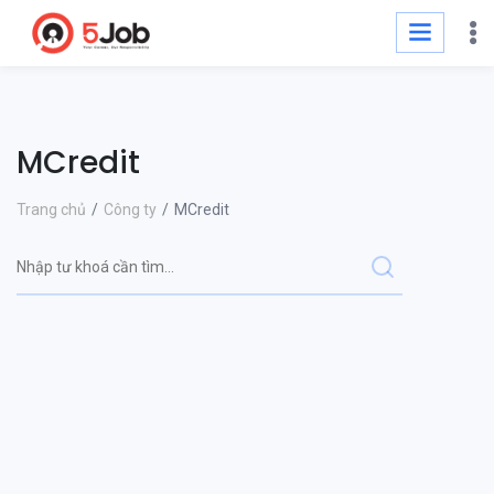
MCredit
Trang chủ
Công ty
MCredit