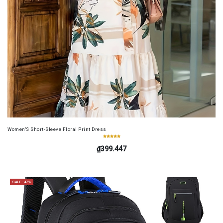
Women'S Short-Sleeve Floral Print Dress
₫399.447
SALE -47%