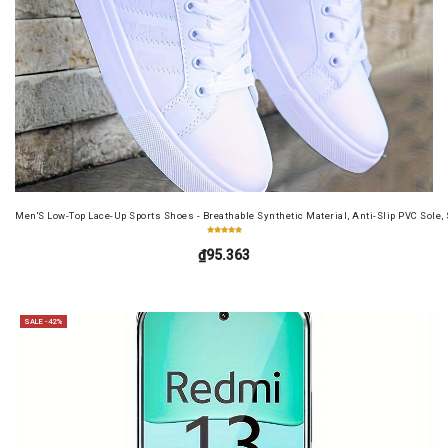
Men'S Low-Top Lace-Up Sports Shoes - Breathable Synthetic Material, Anti-Slip PVC Sole, 
₫95.363
SALE -42%