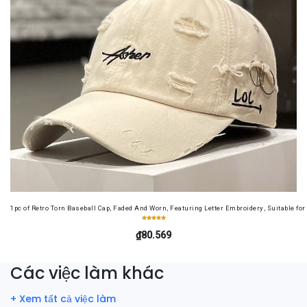
1pc of Retro Torn Baseball Cap, Faded And Worn, Featuring Letter Embroidery, Suitable f
₫80.569
Các việc làm khác
+ Xem tất cả việc làm