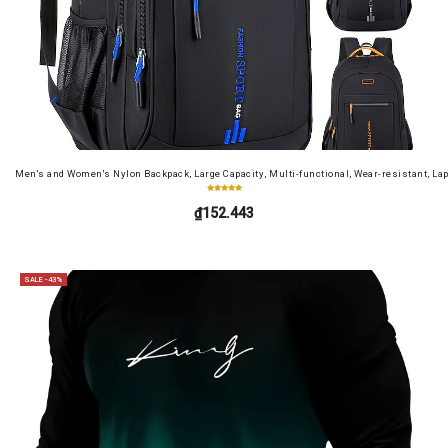
Men's and Women's Nylon Backpack, Large Capacity, Multi-functional, Wear-resistant, Lap
₫152.443
SALE -43%