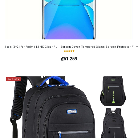
4pcs [2+2] for Redmi 13 HD Clear Full Screen Cover Tempered Glass Screen Protector Fil
₫51.259
SALE -47%