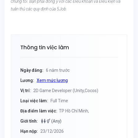
chúng tôi. Bạn phải đồng ý với các Điều khoản và Điều kiện và
tuân thủ các quy định của 5Job.
Thông tin việc làm
Ngày đăng:
6 năm trước
Lương:
Xem mức lương
Vị trí:
2D Game Developer (Unity,Cocos)
Loại việc làm:
Full Time
Địa điểm làm việc:
TP Hồ Chí Minh,
Giới tính:
(Any)
Hạn nộp:
23/12/2026