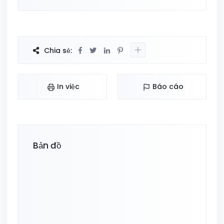
Chia sẻ:
In việc
Báo cáo
Bản đồ