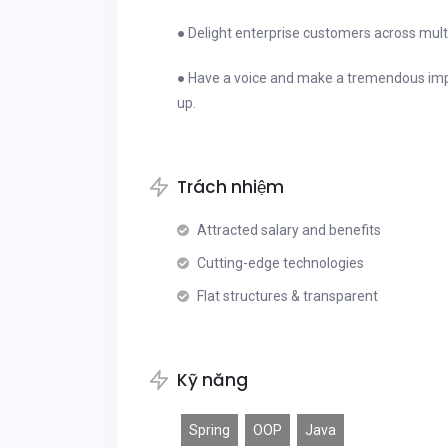
● Delight enterprise customers across multi
● Have a voice and make a tremendous imp
up.
Trách nhiệm
Attracted salary and benefits
Cutting-edge technologies
Flat structures & transparent
Kỹ năng
Spring
OOP
Java