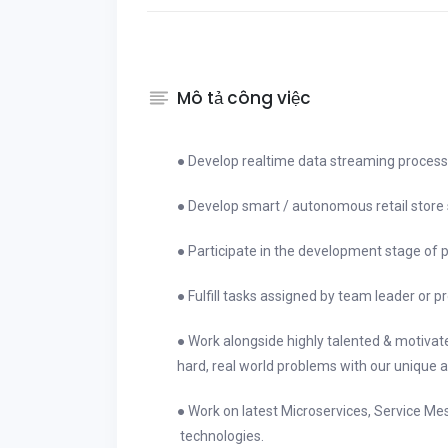
Mô tả công việc
● Develop realtime data streaming proces
● Develop smart / autonomous retail stor
● Participate in the development stage of 
● Fulfill tasks assigned by team leader or
● Work alongside highly talented & motiv
hard, real world problems with our unique
● Work on latest Microservices, Service Me
technologies.