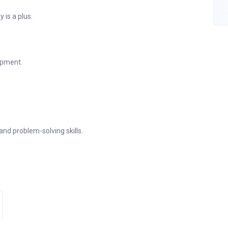
y is a plus.
lopment.
g.
.
and problem-solving skills.