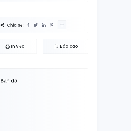
Chia sẻ:
In việc
Báo cáo
Bản đồ