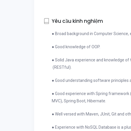
Yêu cầu kinh nghiệm
● Broad background in Computer Science, e
● Good knowledge of OOP.
● Solid Java experience and knowledge of 
(RESTful).
● Good understanding software principles 
● Good experience with Spring framework (
MVC), Spring Boot, Hibernate.
● Well versed with Maven, JUnit, Git and o
● Experience with NoSQL Database is a plu