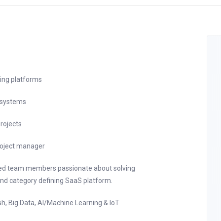
sing platforms
e systems
projects
 project manager
ated team members passionate about solving
 and category defining SaaS platform.
sh, Big Data, AI/Machine Learning & IoT