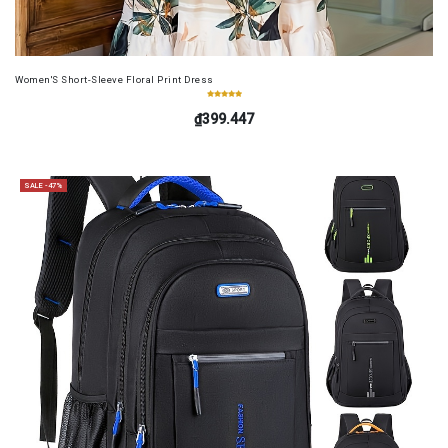
Women'S Short-Sleeve Floral Print Dress
₫399.447
SALE -47%