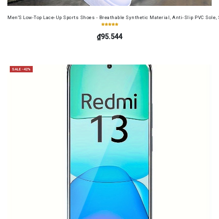
Men'S Low-Top Lace-Up Sports Shoes - Breathable Synthetic Material, Anti-Slip PVC Sole, 
₫95.544
SALE -42%