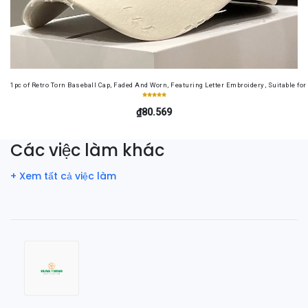
1pc of Retro Torn Baseball Cap, Faded And Worn, Featuring Letter Embroidery, Suitable f
₫80.569
Các việc làm khác
+ Xem tất cả việc làm