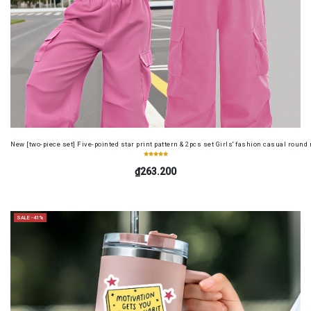
New [two-piece set] Five-pointed star print pattern & 2pcs set Girls' fashion casual round
₫263.200
SALE -41%