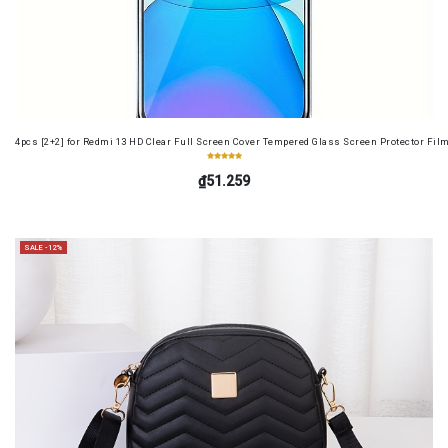
4pcs [2+2] for Redmi 13 HD Clear Full Screen Cover Tempered Glass Screen Protector Fil
₫51.259
SALE -12%