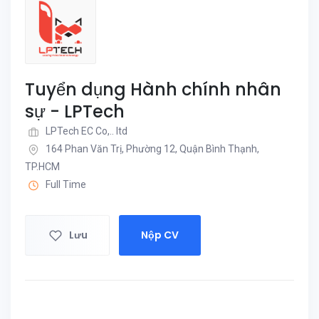
Tuyển dụng Hành chính nhân
sự - LPTech
LPTech EC Co,.. ltd
164 Phan Văn Trị, Phường 12, Quận Bình Thạnh,
TP.HCM
Full Time
Lưu
Nộp CV