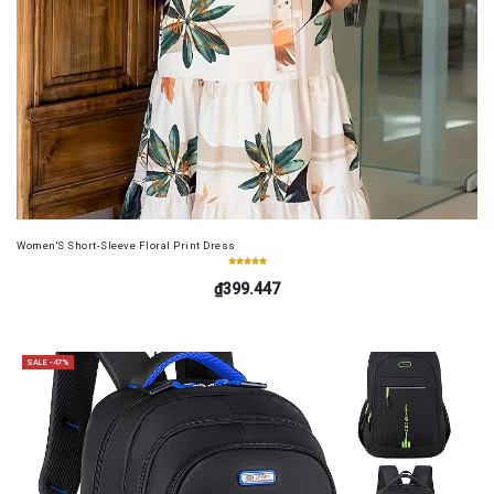
Women'S Short-Sleeve Floral Print Dress
₫399.447
SALE -47%