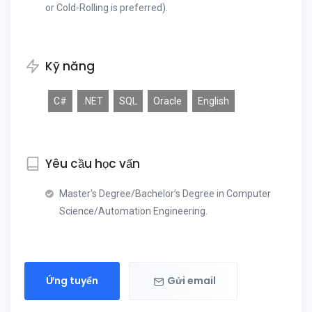
or Cold-Rolling is preferred).
Kỹ năng
C#
.NET
SQL
Oracle
English
Yêu cầu học vấn
Master's Degree/Bachelor’s Degree in Computer
Science/Automation Engineering.
Ứng tuyển
Gửi email