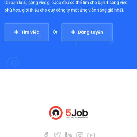
Dù bạn là ai, công việc gì 5Job đều có thể tìm cho bạn 1 công việc
phù hợp, giới thiệu cho quý công ty một ứng viên sáng giá nhất.
Tìm việc
Đăng tuyển
Or