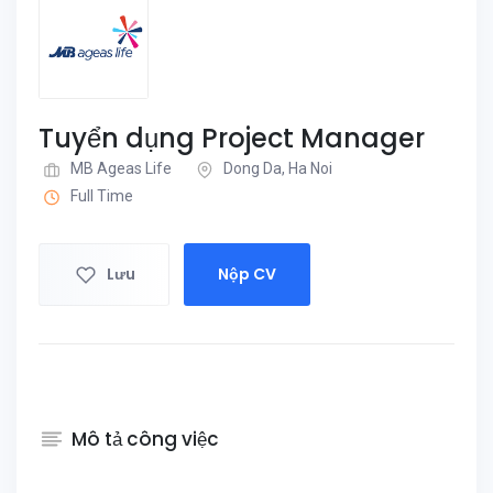
Tuyển dụng Project Manager
MB Ageas Life
Dong Da, Ha Noi
Full Time
Lưu
Nộp CV
Mô tả công việc