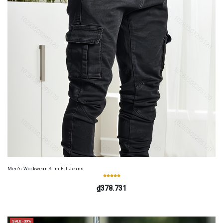
Men's Workwear Slim Fit Jeans
₫378.731
SALE -39%