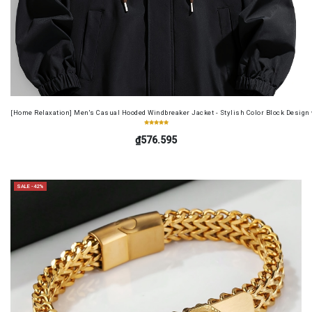
[Home Relaxation] Men's Casual Hooded Windbreaker Jacket - Stylish Color Block Design wi
₫576.595
SALE -42%