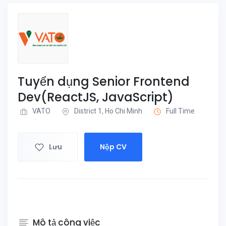
Tuyển dụng Senior Frontend
Dev(ReactJS, JavaScript)
VATO
District 1, Ho Chi Minh
Full Time
Lưu
Nộp CV
Mô tả công việc