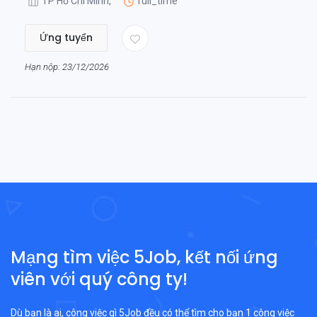
TP Hồ Chí Minh,
full_time
Ứng tuyển
Hạn nộp: 23/12/2026
Mạng tìm việc 5Job, kết nối ứng
viên với quý công ty!
Dù bạn là ai, công việc gì 5Job đều có thể tìm cho bạn 1 công việc