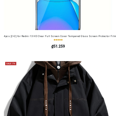
4pcs [2+2] for Redmi 13 HD Clear Full Screen Cover Tempered Glass Screen Protector Fil
₫51.259
SALE -7%