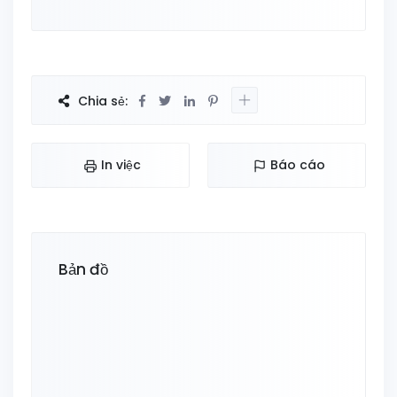
Chia sẻ:
In việc
Báo cáo
Bản đồ