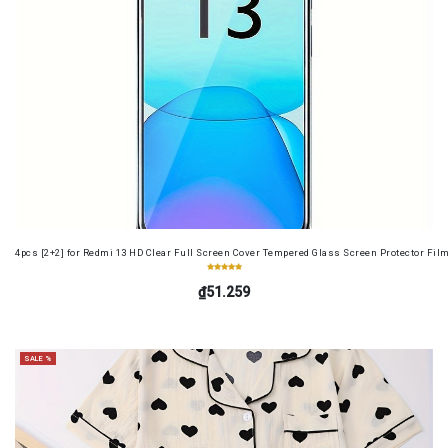
4pcs [2+2] for Redmi 13 HD Clear Full Screen Cover Tempered Glass Screen Protector Fil
₫51.259
SALE %