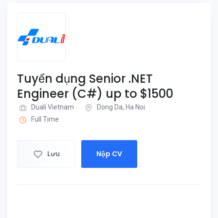
Tuyển dụng Senior .NET
Engineer (C#) up to $1500
Duali Vietnam
Dong Da, Ha Noi
Full Time
Lưu
Nộp CV