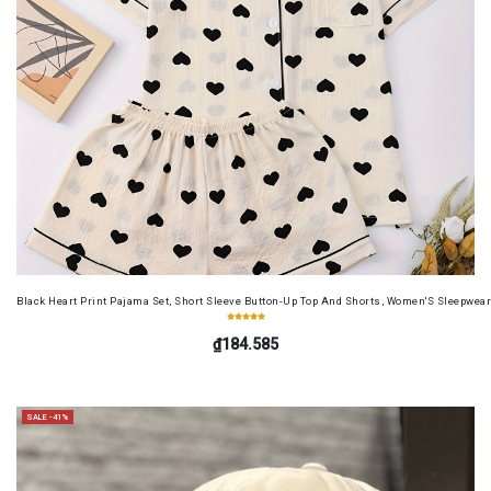
Black Heart Print Pajama Set, Short Sleeve Button-Up Top And Shorts, Women'S Sleepwea
₫184.585
SALE -41%