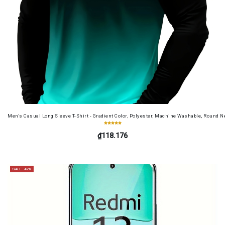
Men's Casual Long Sleeve T-Shirt - Gradient Color, Polyester, Machine Washable, Round Ne
₫118.176
SALE -42%