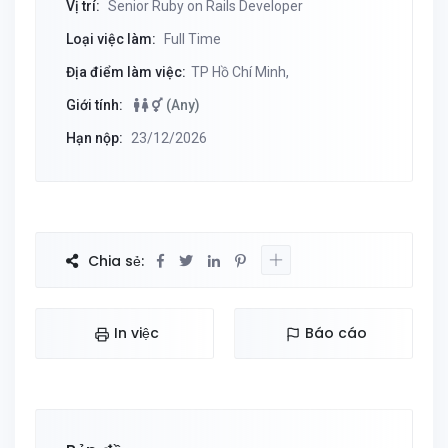
Vị trí:
Senior Ruby on Rails Developer
Loại việc làm:
Full Time
Địa điểm làm việc:
TP Hồ Chí Minh,
Giới tính:
(Any)
Hạn nộp:
23/12/2026
Chia sẻ:
In việc
Báo cáo