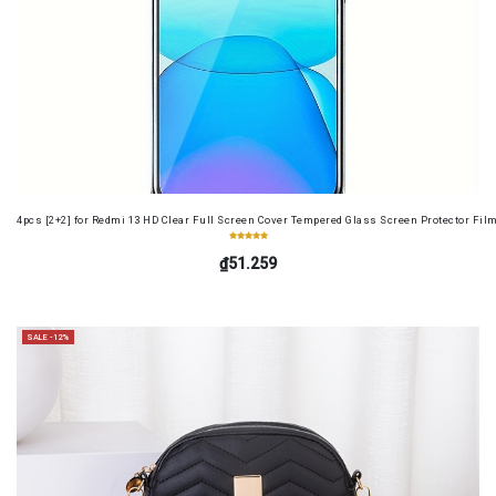
4pcs [2+2] for Redmi 13 HD Clear Full Screen Cover Tempered Glass Screen Protector Fil
₫51.259
SALE -12%