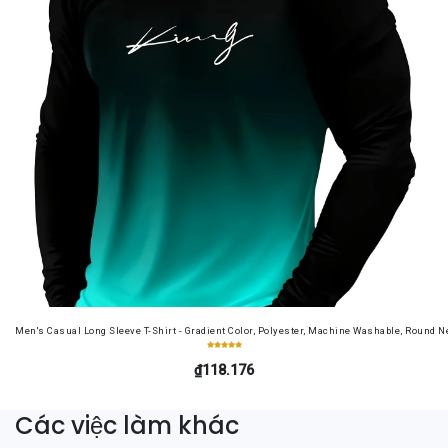
Men's Casual Long Sleeve T-Shirt - Gradient Color, Polyester, Machine Washable, Round Ne
₫118.176
Các việc làm khác