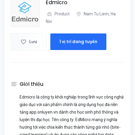
Edmicro
Product
Nam Tu Liem, Ha
Noi
Lưu
1 vị trí đang tuyển
Giới thiệu
Edmicro là công ty khởi nghiệp trong lĩnh vực công nghệ
giáo dục với sản phẩm chính là ứng dụng học đa nền
tảng app.onluyen.vn dành cho học sinh phổ thông và
luyện thi đại học. Tên công ty: EdMicro mang ý nghĩa
hướng tới việc chia kiến thức thành từng gói nhỏ (bite-
sized learning) và áp dụng các công nghệ big data,