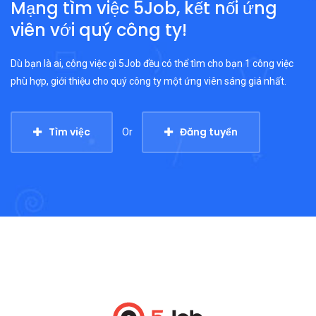
Mạng tìm việc 5Job, kết nối ứng
viên với quý công ty!
Dù bạn là ai, công việc gì 5Job đều có thể tìm cho bạn 1 công việc
phù hợp, giới thiệu cho quý công ty một ứng viên sáng giá nhất.
Tìm việc
Đăng tuyển
Or