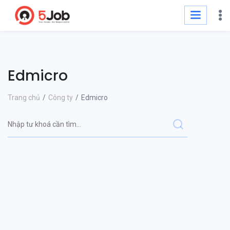
Edmicro
Trang chủ
Công ty
Edmicro