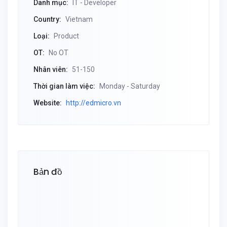
Danh mục:
IT - Developer
Country:
Vietnam
Loại:
Product
OT:
No OT
Nhân viên:
51-150
Thời gian làm việc:
Monday - Saturday
Website:
http://edmicro.vn
Bản đồ