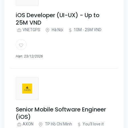
iOS Developer (UI-UX) - Up to
25M VND
VNETGPS
Hà Nội
10M - 25M VND
Hạn: 23/12/2026
Senior Mobile Software Engineer
(iOS)
AXON
TP Hồ Chí Minh
You'll love it