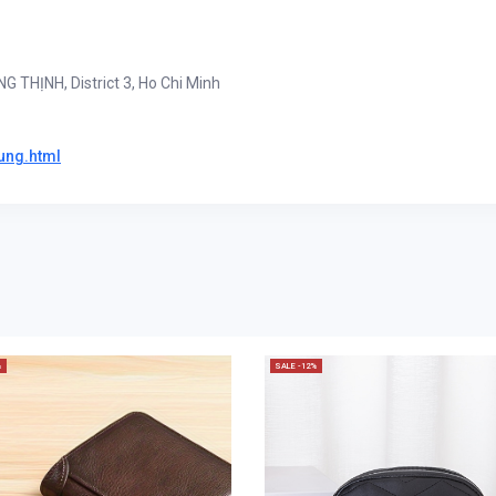
HỊNH, District 3, Ho Chi Minh
ung.html
%
SALE -12%