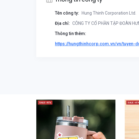
Tên công ty:
Hung Thinh Corporation Ltd.
Địa chỉ:
CÔNG TY CỔ PHẦN TẬP ĐOÀN HƯNG T
Thông tin thêm:
https://hungthinhcorp.com.vn/vn/tuyen-d
SALE -41%
SALE -41