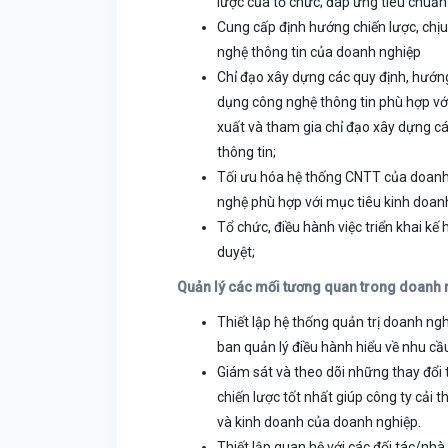
lược của tổ chức; đáp ứng tiêu chuẩn 
Cung cấp định hướng chiến lược, chịu
nghệ thông tin của doanh nghiệp
Chỉ đạo xây dựng các quy định, hướng
dụng công nghệ thông tin phù hợp với
xuất và tham gia chỉ đạo xây dựng cá
thông tin;
Tối ưu hóa hệ thống CNTT của doanh 
nghệ phù hợp với mục tiêu kinh doan
Tổ chức, điều hành việc triển khai k
duyệt;
Quản lý các mối tương quan trong doanh 
Thiết lập hệ thống quản trị doanh ng
ban quản lý điều hành hiểu về nhu cầ
Giám sát và theo dõi những thay đổi 
chiến lược tốt nhất giúp công ty cải t
và kinh doanh của doanh nghiệp.
Thiết lập quan hệ với các đối tác/nhà