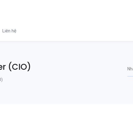
Liên hệ
er (CIO)
O)