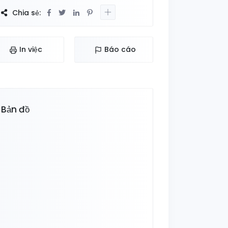
Chia sẻ:
In việc
Báo cáo
Bản đồ