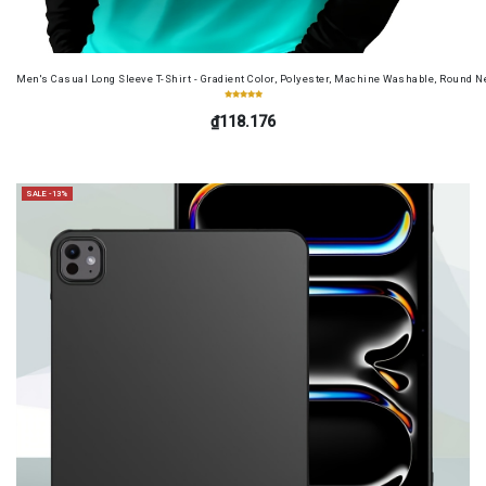
Men's Casual Long Sleeve T-Shirt - Gradient Color, Polyester, Machine Washable, Round Ne
₫118.176
SALE -13%