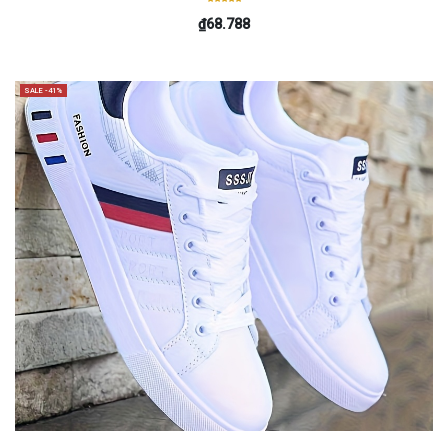
₫68.788
SALE -41%