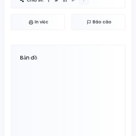
Chia sẻ:
In việc
Báo cáo
Bản đồ