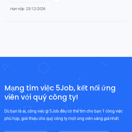
Hạn nộp: 23/12/2026
Mạng tìm việc 5Job, kết nối ứng
viên với quý công ty!
Dù bạn là ai, công việc gì 5Job đều có thể tìm cho bạn 1 công việc
phù hợp, giới thiệu cho quý công ty một ứng viên sáng giá nhất.