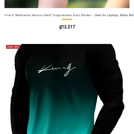
3-Inch "Motivation Versus Habit" Inspirational Vinyl Sticker – Ideal for Laptops, Water B
₫12.217
SALE -43%