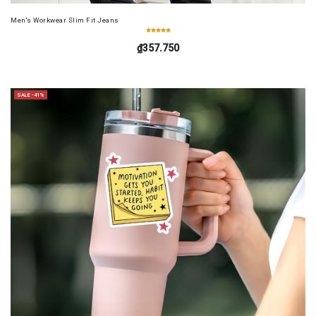
Men's Workwear Slim Fit Jeans
₫357.750
SALE -41%