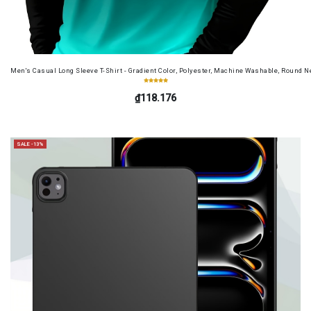
Men's Casual Long Sleeve T-Shirt - Gradient Color, Polyester, Machine Washable, Round Ne
₫118.176
SALE -13%