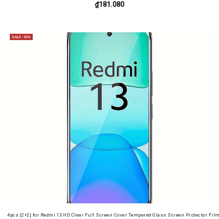
₫181.080
SALE -42%
4pcs [2+2] for Redmi 13 HD Clear Full Screen Cover Tempered Glass Screen Protector Fil