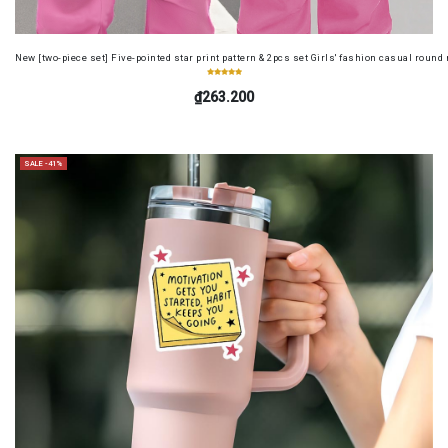
New [two-piece set] Five-pointed star print pattern & 2pcs set Girls' fashion casual round
₫263.200
SALE -41%