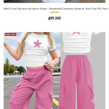
Men'S Low-Top Lace-Up Sports Shoes - Breathable Synthetic Material, Anti-Slip PVC Sole, 
₫95.363
SALE -33%