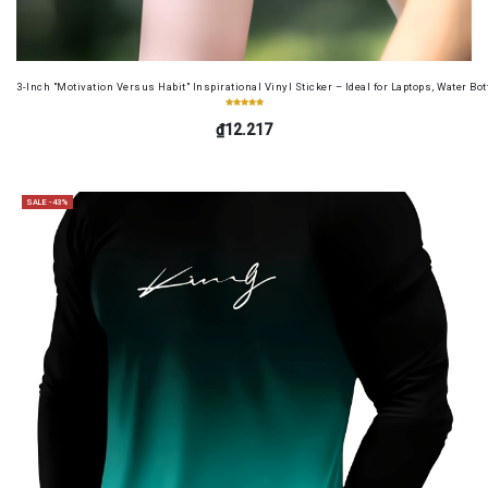
3-Inch "Motivation Versus Habit" Inspirational Vinyl Sticker – Ideal for Laptops, Water B
₫12.217
SALE -43%