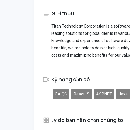
Giới thiệu
Titan Technology Corporation is a software
leading solutions for global clients in var
knowledge and experience of software de
benefits, we are able to deliver high-qual
costs and maximizing benefits for our valua
Kỹ năng cần có
QA QC
ReactJS
ASP.NET
Java
Lý do bạn nên chọn chúng tôi