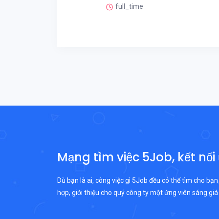
full_time
Mạng tìm việc 5Job, kết nối
Dù bạn là ai, công việc gì 5Job đều có thể tìm cho bạn
hợp, giới thiệu cho quý công ty một ứng viên sáng giá