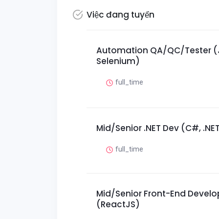
Việc đang tuyển
Automation QA/QC/Tester (
Selenium)
full_time
Mid/Senior .NET Dev (C#, .NE
full_time
Mid/Senior Front-End Develo
(ReactJS)