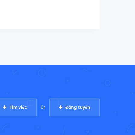
Tìm việc
Đăng tuyển
Or