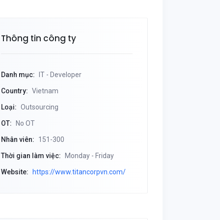
Thông tin công ty
Danh mục:
IT - Developer
Country:
Vietnam
Loại:
Outsourcing
OT:
No OT
Nhân viên:
151-300
Thời gian làm việc:
Monday - Friday
Website:
https://www.titancorpvn.com/