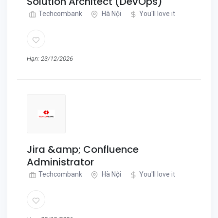
Solution Architect (DevOps)
Techcombank
Hà Nội
You'll love it
Hạn: 23/12/2026
Jira &amp; Confluence
Administrator
Techcombank
Hà Nội
You'll love it