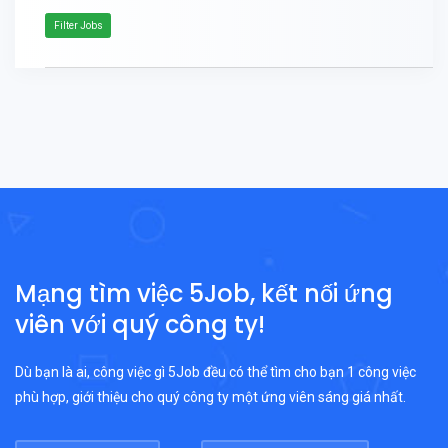
Filter Jobs
Mạng tìm việc 5Job, kết nối ứng
viên với quý công ty!
Dù bạn là ai, công việc gì 5Job đều có thể tìm cho bạn 1 công việc
phù hợp, giới thiệu cho quý công ty một ứng viên sáng giá nhất.