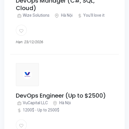
DevOps Manager (C#, SQL,
Cloud)
Wize Solutions
Hà Nội
You'll love it
Hạn: 23/12/2026
DevOps Engineer (Up to $2500)
VuCapital LLC
Hà Nội
1200$ - Up to 2500$